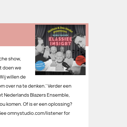
che show,
at doen we
Wij willen de
m over na te denken.' Verder een
het Nederlands Blazers Ensemble,
 zou komen. Of is er een oplossing?
See omnystudio.com/listener for