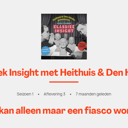
ek Insight met Heithuis & Den
Seizoen 1
Aflevering 3
7 maanden geleden
kan alleen maar een fiasco w