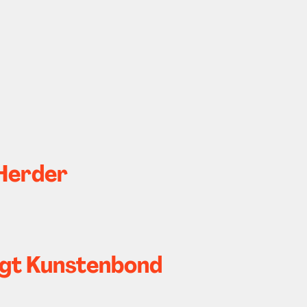
 Herder
egt Kunstenbond