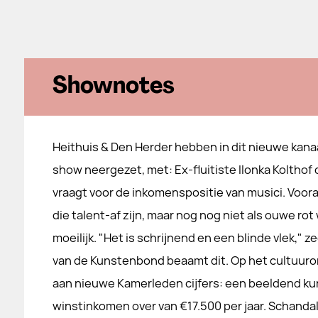
Shownotes
Heithuis & Den Herder hebben in dit nieuwe kana
show neergezet, met: Ex-fluitiste Ilonka Kolthof
vraagt voor de inkomenspositie van musici. Voor
die talent-af zijn, maar nog nog niet als ouwe 
moeilijk. "Het is schrijnend en een blinde vlek," 
van de Kunstenbond beaamt dit. Op het cultuuron
aan nieuwe Kamerleden cijfers: een beeldend k
winstinkomen over van €17.500 per jaar. Schanda