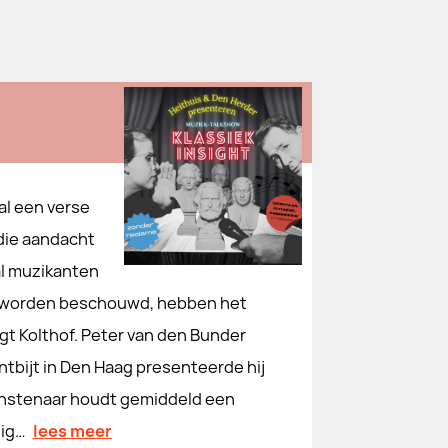
al een verse
 die aandacht
al muzikanten
rot worden beschouwd, hebben het
zegt Kolthof. Peter van den Bunder
tbijt in Den Haag presenteerde hij
unstenaar houdt gemiddeld een
lig…
lees meer