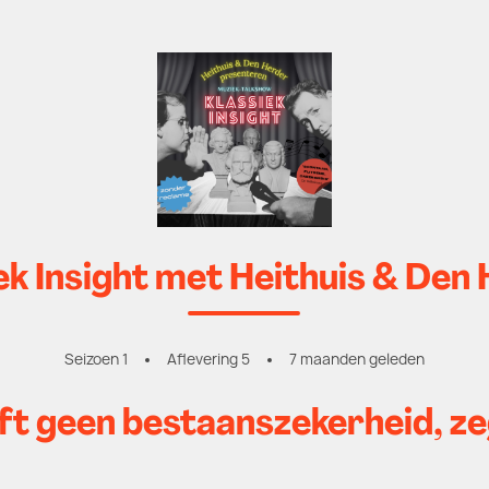
ek Insight met Heithuis & Den
Seizoen 1
Aflevering 5
7 maanden geleden
ft geen bestaanszekerheid, z