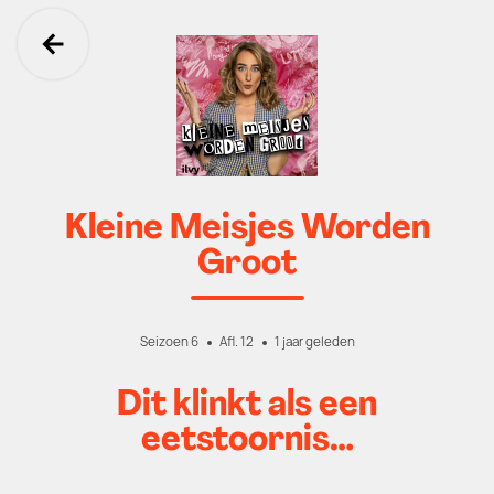
Ga terug
Kleine Meisjes Worden
Groot
Seizoen 6
Afl. 12
1 jaar geleden
Dit klinkt als een
eetstoornis…