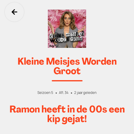
Ga terug
Kleine Meisjes Worden
Groot
Seizoen 5
Afl. 34
2 jaar geleden
Ramon heeft in de 00s een
kip gejat!