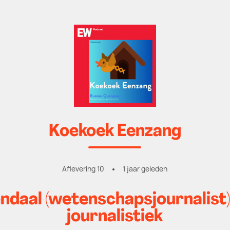
Koekoek Eenzang
Aflevering 10
1 jaar geleden
aal (wetenschapsjournalist) 
journalistiek