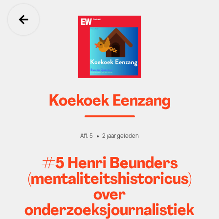
Ga terug
Koekoek Eenzang
Afl. 5
2 jaar geleden
#5 Henri Beunders
(mentaliteitshistoricus)
over
onderzoeksjournalistiek