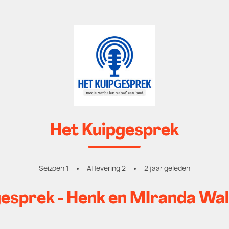
Het Kuipgesprek
Seizoen 1
Aflevering 2
2 jaar geleden
esprek - Henk en MIranda Wal