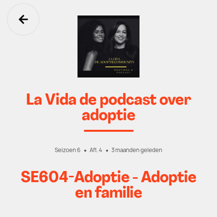
Ga terug
La Vida de podcast over
adoptie
Seizoen 6
Afl. 4
3 maanden geleden
SE604-Adoptie - Adoptie
en familie