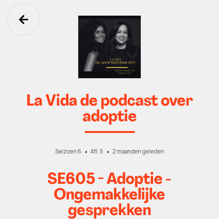
Ga terug
La Vida de podcast over
adoptie
Seizoen 6
Afl. 5
2 maanden geleden
SE605 - Adoptie -
Ongemakkelijke
gesprekken