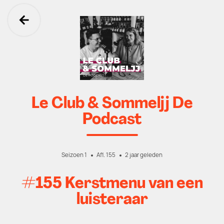
Ga terug
Le Club & Sommeljj De
Podcast
Seizoen 1
Afl. 155
2 jaar geleden
#155 Kerstmenu van een
luisteraar