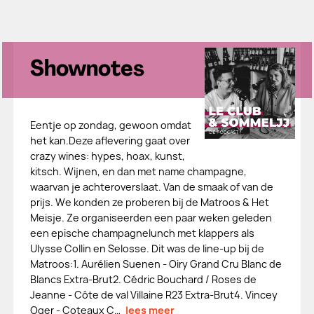
Shownotes
Eentje op zondag, gewoon omdat
het kan.Deze aflevering gaat over
crazy wines: hypes, hoax, kunst,
kitsch. Wijnen, en dan met name champagne,
waarvan je achteroverslaat. Van de smaak of van de
prijs. We konden ze proberen bij de Matroos & Het
Meisje. Ze organiseerden een paar weken geleden
een epische champagnelunch met klappers als
Ulysse Collin en Selosse. Dit was de line-up bij de
Matroos:1. Aurélien Suenen - Oiry Grand Cru Blanc de
Blancs Extra-Brut2. Cédric Bouchard / Roses de
Jeanne - Côte de val Villaine R23 Extra-Brut4. Vincey
Oger - Coteaux C…
lees meer