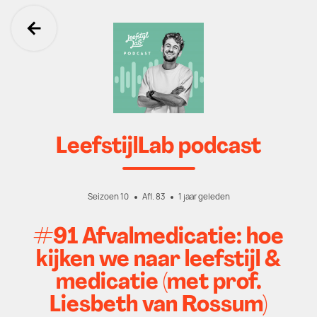
Ga terug
LeefstijlLab podcast
Seizoen 10
Afl. 83
1 jaar geleden
#91 Afvalmedicatie: hoe
kijken we naar leefstijl &
medicatie (met prof.
Liesbeth van Rossum)