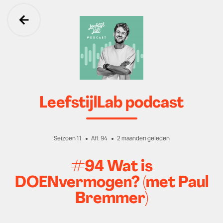
Ga terug
LeefstijlLab podcast
Seizoen 11
Afl. 94
2 maanden geleden
#94 Wat is
DOENvermogen? (met Paul
Bremmer)