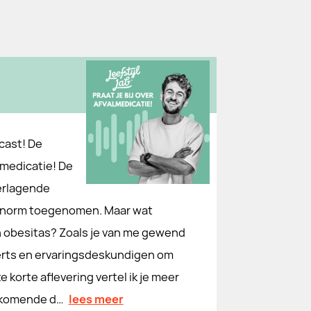
dcast! De
lmedicatie! De
verlagende
 enorm toegenomen. Maar wat
an obesitas? Zoals je van me gewend
erts en ervaringsdeskundigen om
e korte aflevering vertel ik je meer
ankomende d…
lees meer