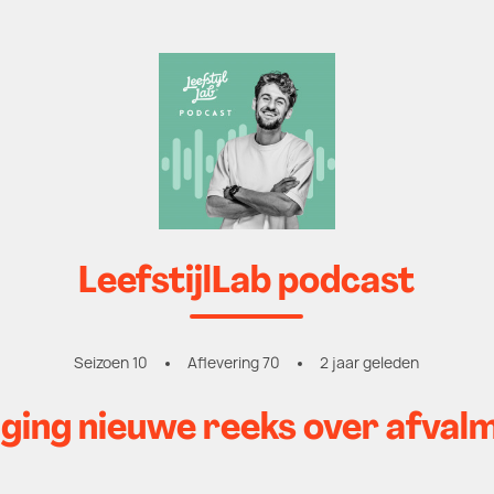
LeefstijlLab podcast
Seizoen 10
Aflevering 70
2 jaar geleden
ging nieuwe reeks over afvalm