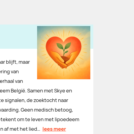
 blijft, maar
ering van
verhaal van
deem België. Samen met Skye en
te signalen, de zoektocht naar
vaarding. Geen medisch betoog,
betekent om te leven met lipoedeem
n af met het lied…
lees meer