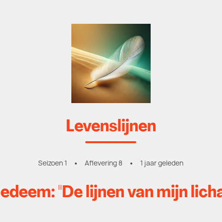
Levenslijnen
Seizoen 1
Aflevering 8
1 jaar geleden
edeem: "De lijnen van mijn lic