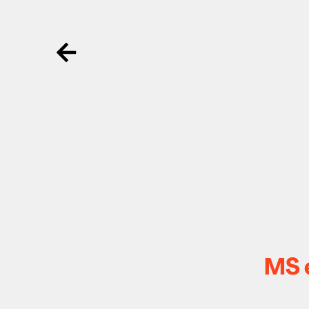
Ga terug
MS e