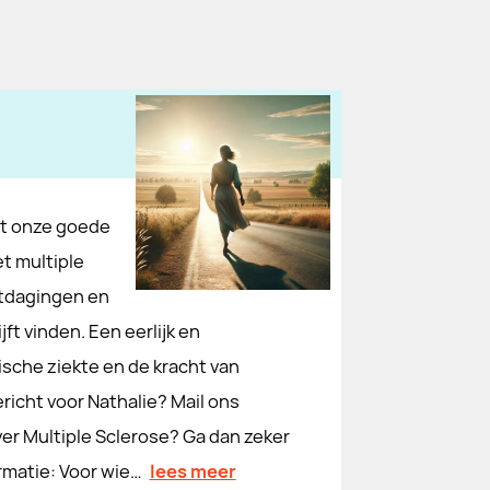
et onze goede
t multiple
itdagingen en
jft vinden. Een eerlijk en
sche ziekte en de kracht van
richt voor Nathalie? Mail ons
r Multiple Sclerose? Ga dan zeker
ormatie: Voor wie…
lees meer