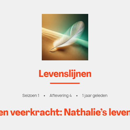
Levenslijnen
Seizoen 1
Aflevering 4
1 jaar geleden
n veerkracht: Nathalie’s leven