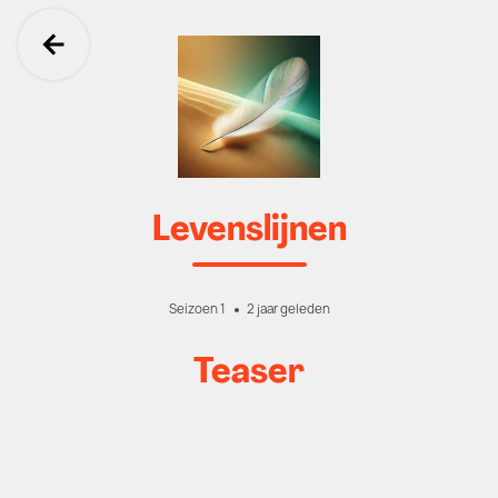
Ga terug
Levenslijnen
Seizoen 1
2 jaar geleden
Teaser