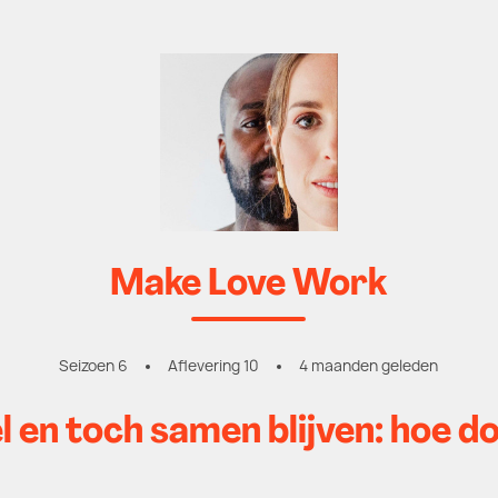
Make Love Work
Seizoen 6
Aflevering 10
4 maanden geleden
 en toch samen blijven: hoe do