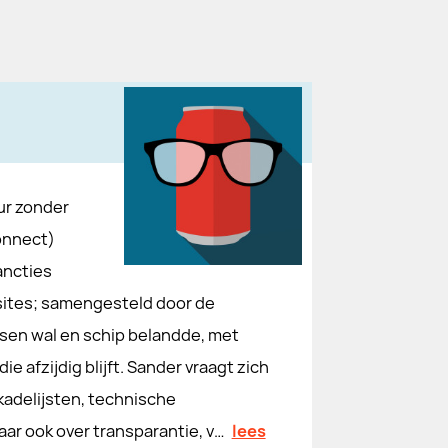
ur zonder
onnect)
ancties
bsites; samengesteld door de
ussen wal en schip belandde, met
 afzijdig blijft. Sander vraagt zich
kadelijsten, technische
ar ook over transparantie, v…
lees