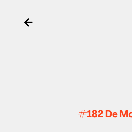
Ga terug
#182 De Moe