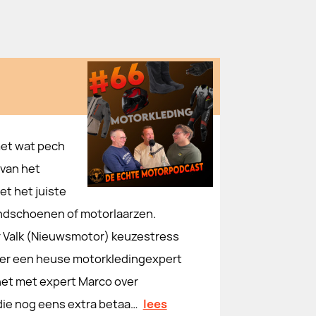
met wat pech
 van het
et het juiste
andschoenen of motorlaarzen.
 Valk (Nieuwsmotor) keuzestress
ze er een heuse motorkledingexpert
 het met expert Marco over
die nog eens extra betaa…
lees