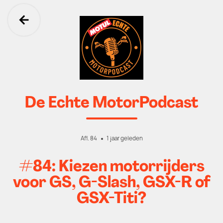
Ga terug
De Echte MotorPodcast
Afl. 84
1 jaar geleden
#84: Kiezen motorrijders
voor GS, G-Slash, GSX-R of
GSX-Titi?