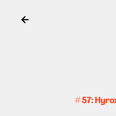
Ga terug
#57: Hyrox