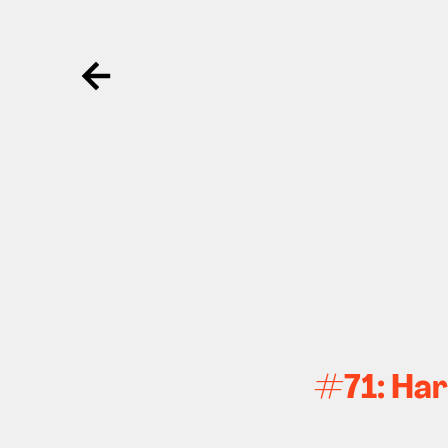
Ga terug
#71: Har