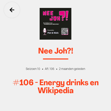
Ga terug
Nee Joh?!
Seizoen 10
Afl. 106
2 maanden geleden
#106 - Energy drinks en
Wikipedia