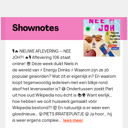
Shownotes
🎙️🔥 NIEUWE AFLEVERING — NEE
JOH?! 🔥🎙️ Aflevering 106 staat
online! 😎 Deze week duikt Niels in
de wereld van ⚡ Energy Drinks ⚡ Waarom zijn ze zó
populair geworden? Wat zit er eigenlijk in? En waarom
loopt tegenwoordig iedereen met een blikje rond
alsof het levenswater is? 😅 Ondertussen zoekt Piet
uit hoe oud Wikipedia nou écht is 📚🌍 Want eerlijk…
hoe hebben we ooit huiswerk gemaakt vóór
Wikipedia bestond?! 🤯 En natuurlijk is er weer een
gloednieuw… 😤 PIETS IRRATIEPUNTJE 😤 Ja hoor… hij
is weer ergens complee…
lees meer