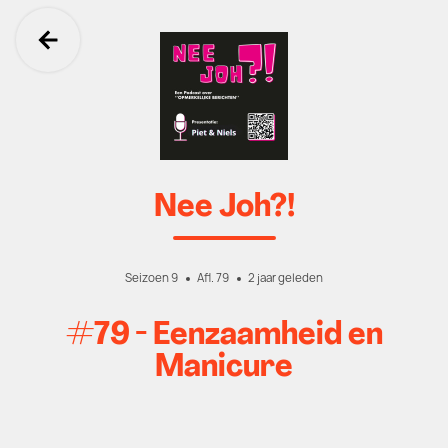
Ga terug
Nee Joh?!
Seizoen 9
Afl. 79
2 jaar geleden
#79 - Eenzaamheid en
Manicure