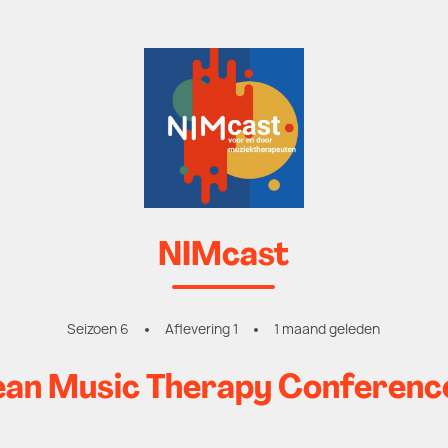
NIMcast
Seizoen 6
Aflevering 1
1 maand geleden
ean Music Therapy Conferenc