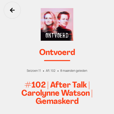
Ga terug
Ontvoerd
Seizoen 11
Afl. 102
8 maanden geleden
#102 | After Talk |
Carolynne Watson |
Gemaskerd