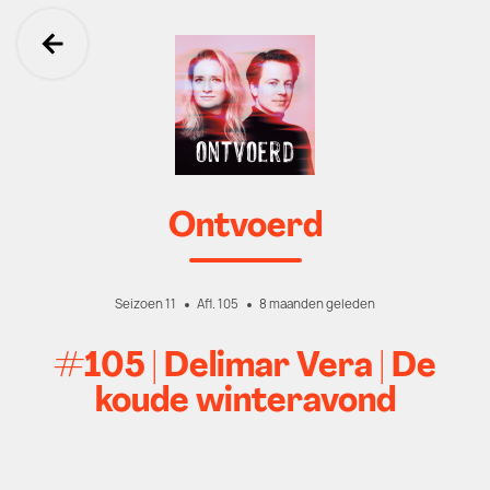
Ga terug
Ontvoerd
Seizoen 11
Afl. 105
8 maanden geleden
#105 | Delimar Vera | De
koude winteravond