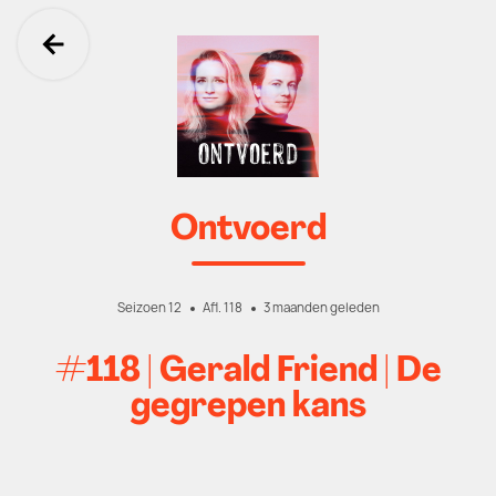
Ga terug
Ontvoerd
Seizoen 12
Afl. 118
3 maanden geleden
#118 | Gerald Friend | De
gegrepen kans