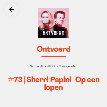
Ga terug
Ontvoerd
Seizoen 8
Afl. 73
2 jaar geleden
#73 | Sherri Papini | Op een
lopen