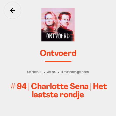
Ga terug
Ontvoerd
Seizoen 10
Afl. 94
11 maanden geleden
#94 | Charlotte Sena | Het
laatste rondje