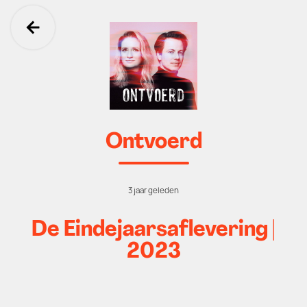
Ga terug
Ontvoerd
3 jaar geleden
De Eindejaarsaflevering |
2023