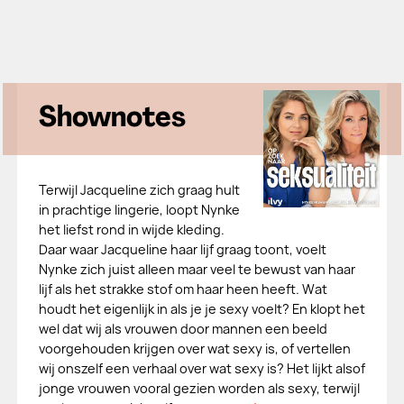
Shownotes
Terwijl Jacqueline zich graag hult
in prachtige lingerie, loopt Nynke
het liefst rond in wijde kleding.
Daar waar Jacqueline haar lijf graag toont, voelt
Nynke zich juist alleen maar veel te bewust van haar
lijf als het strakke stof om haar heen heeft. Wat
houdt het eigenlijk in als je je sexy voelt? En klopt het
wel dat wij als vrouwen door mannen een beeld
voorgehouden krijgen over wat sexy is, of vertellen
wij onszelf een verhaal over wat sexy is? Het lijkt alsof
jonge vrouwen vooral gezien worden als sexy, terwijl