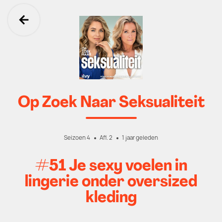
Ga terug
Op Zoek Naar Seksualiteit
Seizoen 4
Afl. 2
1 jaar geleden
#51 Je sexy voelen in
lingerie onder oversized
kleding