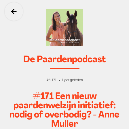
Ga terug
De Paardenpodcast
Afl. 171
1 jaar geleden
#171 Een nieuw
paardenwelzijn initiatief:
nodig of overbodig? - Anne
Muller