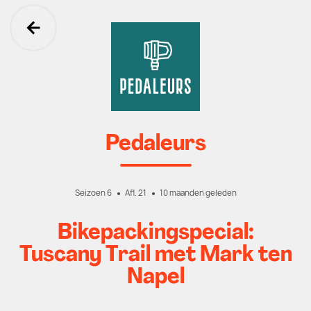
Ga terug
Pedaleurs
Seizoen 6
Afl. 21
10 maanden geleden
Bikepackingspecial:
Tuscany Trail met Mark ten
Napel