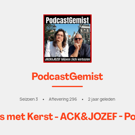
PodcastGemist
Seizoen 3
Aflevering 296
2 jaar geleden
es met Kerst - ACK&JOZEF - P