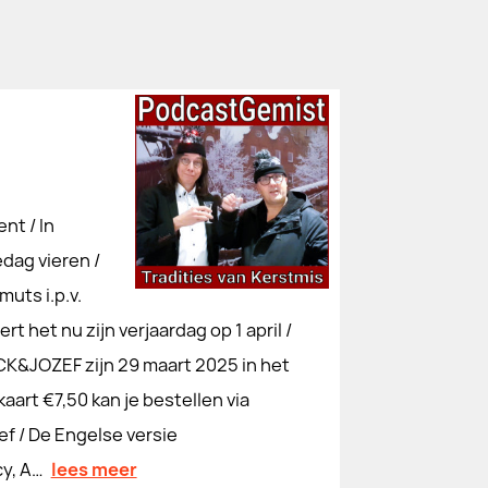
nt / In
edag vieren /
muts i.p.v.
t het nu zijn verjaardag op 1 april /
ACK&JOZEF zijn 29 maart 2025 in het
rt €7,50 kan je bestellen via
f / De Engelse versie
y, A…
lees meer