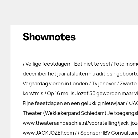
Shownotes
/ Veilige feestdagen - Eet niet te veel / Foto mome
december het jaar afsluiten - tradities - geboort
Verjaardag vieren in Londen / Tv jenever / Zwarte 
kerstmis / Op 16 mei is Jozef 50 geworden maar vier
Fijne feestdagen en een gelukkig nieuwjaar / /J
Theater (Wekkekerpand Schiedam) Je toegangskaa
www.theateraandeschie.nl/voorstelling/jack-joze
www.JACKJOZEF.com / / Sponsor: IBV Consultanc