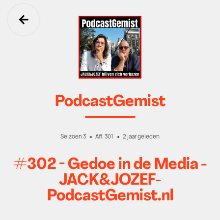
Ga terug
PodcastGemist
Seizoen 3
Afl. 301
2 jaar geleden
#302 - Gedoe in de Media -
JACK&JOZEF-
PodcastGemist.nl