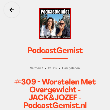
Ga terug
PodcastGemist
Seizoen 3
Afl. 309
1 jaar geleden
#309 - Worstelen Met
Overgewicht -
JACK&JOZEF -
PodcastGemist.nl