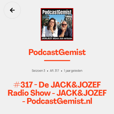
Ga terug
PodcastGemist
Seizoen 3
Afl. 317
1 jaar geleden
#317 - De JACK&JOZEF
Radio Show - JACK&JOZEF
- PodcastGemist.nl