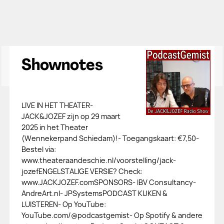
Shownotes
LIVE IN HET THEATER-
JACK&JOZEF zijn op 29 maart
2025 in het Theater
(Wennekerpand Schiedam)!- Toegangskaart: €7,50-
Bestel via:
www.theateraandeschie.nl/voorstelling/jack-
jozefENGELSTALIGE VERSIE? Check:
www.JACKJOZEF.comSPONSORS- IBV Consultancy-
AndreArt.nl- JPSystemsPODCAST KIJKEN &
LUISTEREN- Op YouTube:
YouTube.com/@podcastgemist- Op Spotify & andere