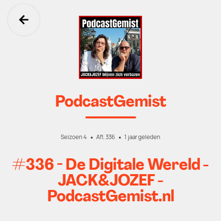
Ga terug
PodcastGemist
Seizoen 4
Afl. 336
1 jaar geleden
#336 - De Digitale Wereld -
JACK&JOZEF -
PodcastGemist.nl