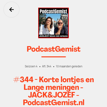
Ga terug
PodcastGemist
Seizoen 4
Afl. 344
10 maanden geleden
#344 - Korte lontjes en
Lange meningen -
JACK&JOZEF -
PodcastGemist.nl