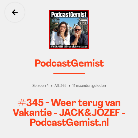
Ga terug
PodcastGemist
Seizoen 4
Afl. 345
11 maanden geleden
#345 - Weer terug van
Vakantie - JACK&JOZEF -
PodcastGemist.nl