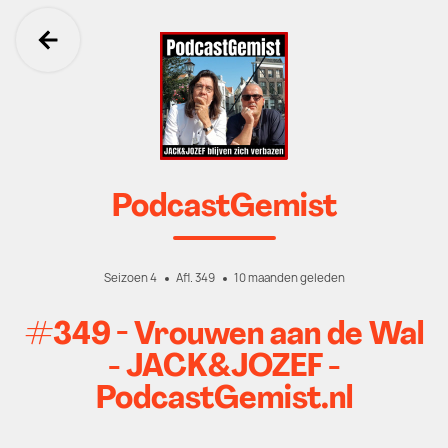
Ga terug
PodcastGemist
Seizoen 4
Afl. 349
10 maanden geleden
#349 - Vrouwen aan de Wal
- JACK&JOZEF -
PodcastGemist.nl