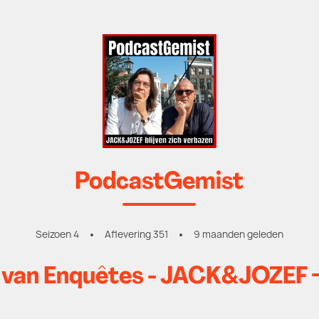
PodcastGemist
Seizoen 4
Aflevering 351
9 maanden geleden
 van Enquêtes - JACK&JOZEF 