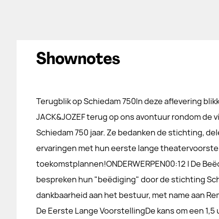
Shownotes
Terugblik op Schiedam 750In deze aflevering blik
JACK&JOZEF terug op ons avontuur rondom de vi
Schiedam 750 jaar. Ze bedanken de stichting, de
ervaringen met hun eerste lange theatervoorstel
toekomstplannen!ONDERWERPEN00:12 | De Beë
bespreken hun "beëdiging" door de stichting Sch
dankbaarheid aan het bestuur, met name aan Remc
De Eerste Lange VoorstellingDe kans om een 1,5 u