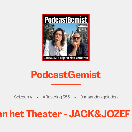
PodcastGemist
Seizoen 4
Aflevering 355
9 maanden geleden
an het Theater - JACK&JOZEF 