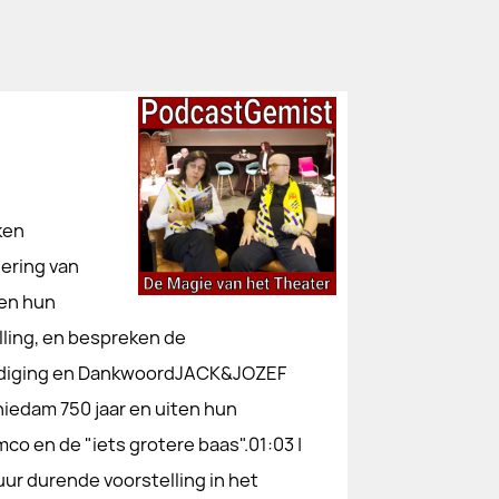
ken
ering van
len hun
ling, en bespreken de
diging en DankwoordJACK&JOZEF
iedam 750 jaar en uiten hun
o en de "iets grotere baas".01:03 |
ur durende voorstelling in het