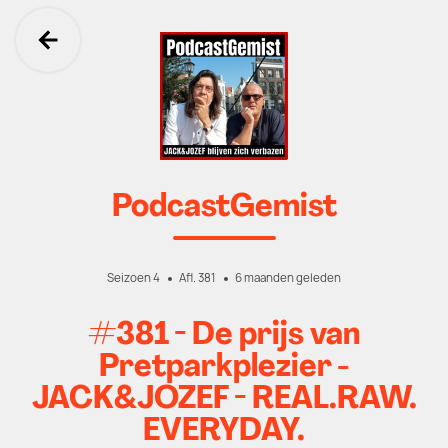
Ga terug
PodcastGemist
Seizoen 4
Afl. 381
6 maanden geleden
#381 - De prijs van
Pretparkplezier -
JACK&JOZEF - REAL.RAW.
EVERYDAY.