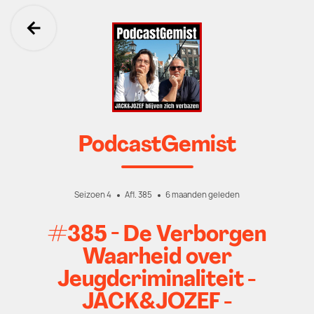
Ga terug
PodcastGemist
Seizoen 4
Afl. 385
6 maanden geleden
#385 - De Verborgen
Waarheid over
Jeugdcriminaliteit -
JACK&JOZEF -