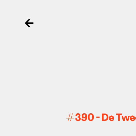
Ga terug
#390 - De Twee