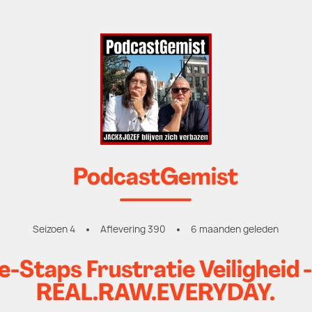
PodcastGemist
Seizoen 4
Aflevering 390
6 maanden geleden
-Staps Frustratie Veiligheid
REAL.RAW.EVERYDAY.