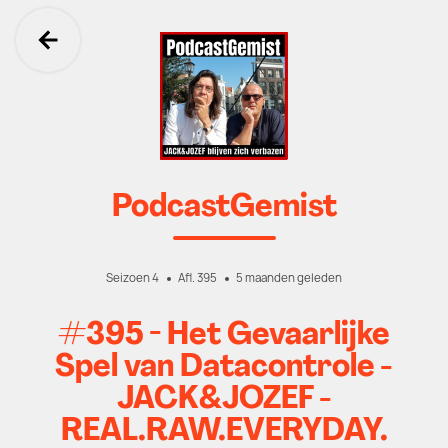
Ga terug
PodcastGemist
Seizoen 4
Afl. 395
5 maanden geleden
#395 - Het Gevaarlijke
Spel van Datacontrole -
JACK&JOZEF -
REAL.RAW.EVERYDAY.